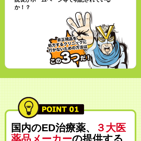
か！？
国内のED治療薬、
３大医
薬品メーカー
の提供する