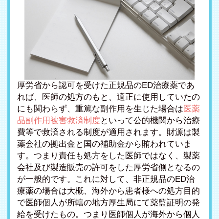
厚労省から認可を受けた正規品のED治療薬であ
れば、医師の処方のもと、適正に使用していたの
にも関わらず、重篤な副作用を生じた場合は
医薬
品副作用被害救済制度
といって公的機関から治療
費等で救済される制度が適用されます。財源は製
薬会社の拠出金と国の補助金から賄われていま
す。つまり責任も処方をした医師ではなく、製薬
会社及び製造販売の許可をした厚労省側となるの
が一般的です。これに対して、非正規品のED治
療薬の場合は大概、海外から患者様への処方目的
で医師個人が所轄の地方厚生局にて薬監証明の発
給を受けたもの。つまり医師個人が海外から個人