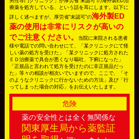
男性専門クリニック」が厚労省”未認可”の海外製ED治
療薬を処方している、という話を耳にします。以下に
海外製ED
詳しく述べますが、厚労省”未認可”の
薬の使用は非常にリスクが高いの
でご注意ください。
当院に来院される患者
様や電話での問い合わせにて、「某クリニックにて怪
しい薬の処方を受けた」「某クリニックに処方された
ＥＤ治療薬で具合が悪くなり嘔吐、下痢になった」
「正規品と言われて処方を受けたのに非正規品だっ
た」等々の相談が相次いでいますので、ここで、「そ
のようなクリニックに行かないための方法」及び「行
ってしまった場合の対応」をお伝えいたします。
危険
薬の安全性とは全く無関係な
関東厚生局から薬監証