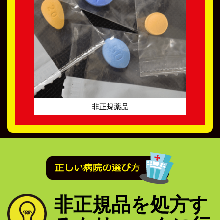
非正規薬品
非正規品を処方す