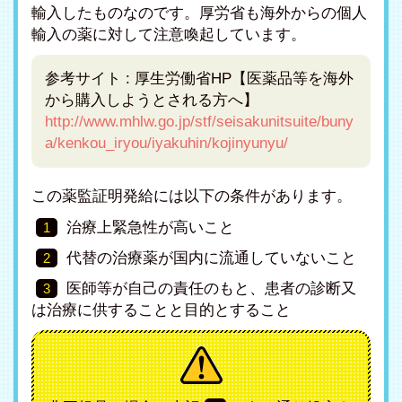
輸入したものなのです。厚労省も海外からの個人
輸入の薬に対して注意喚起しています。
参考サイト : 厚生労働省HP【医薬品等を海外
から購入しようとされる方へ】
http://www.mhlw.go.jp/stf/seisakunitsuite/buny
a/kenkou_iryou/iyakuhin/kojinyunyu/
この薬監証明発給には以下の条件があります。
治療上緊急性が高いこと
1
代替の治療薬が国内に流通していないこと
2
医師等が自己の責任のもと、患者の診断又
3
は治療に供することと目的とすること