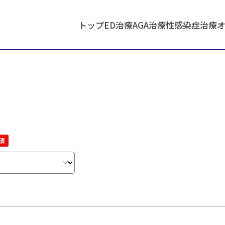
トップ
ED治療
AGA治療
性感染症治療
須